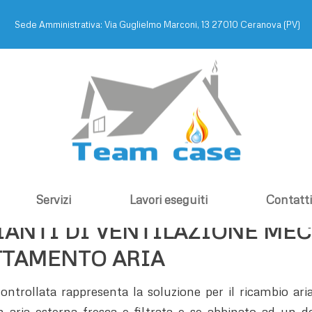
Sede Amministrativa: Via Guglielmo Marconi, 13 27010 Ceranova (PV)
Servizi
Lavori eseguiti
Contatti
IANTI DI VENTILAZIONE ME
TTAMENTO ARIA
trollata rappresenta la soluzione per il ricambio aria,
con aria esterna fresca e filtrata e se abbinato ad un d