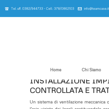
Tel. uff. 0382/944733 - Cell.: 378/0862103
info@teamcase.it
Home
Chi Siamo
INSTALLAZIONE IMP
CONTROLLATA E TRA
Un sistema di ventilazione meccanica con
l’aria viziata dai locali sostituendola 