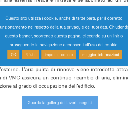
impedire la formazione di muffa.
Questo sito utilizza i cookie, anche di terze parti, per il corretto
ste nell’impiegare uno scambiatore di calore in cui i 
funzionamento nel rispetto della tua privacy e dei tuoi dati. Chiudend
miscelati) per riutilizzare il calore raccolto dall’int
questo banner, scorrendo questa pagina, cliccando su un link o
tate avverrà il contrario. Questo sistema è efficiente e
proseguendo la navigazione acconsenti all’uso dei cookie.
OK
Rifiuta
imposta i cookie
maggiori informazioni
mbienti più inquinati come bagni e cucine e convoglia
’esterno. L’aria pulita di rinnovo viene introdotta attrave
 di VMC assicura un continuo ricambio di aria, elimina 
ione al grado di occupazione dell’edificio.
Guarda la gallery dei lavori eseguiti