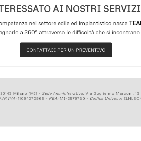
TERESSATO AI NOSTRI SERVIZI
 competenza nel settore edile ed impiantistico nasce
TEAM
agnarlo a 360° attraverso le difficoltà che si incontrano
CONTATTACI PER UN PREVENTIVO
0 20143 Milano (MI) -
Sede Amministrativa:
Via Guglielmo Marconi, 13
F./P.IVA:
11094070965 -
REA:
MI–2579730 -
Codice Univoco:
ELHLSO4