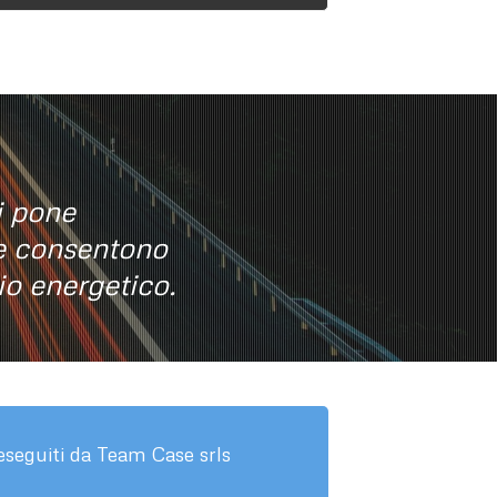
ci pone
he consentono
io energetico.
 eseguiti da Team Case srls