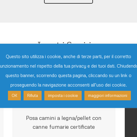
I nostri Servizi
Questo sito utilizza i cookie, anche di terze parti, per il corretto
funzionamento nel rispetto della tua privacy e dei tuoi dati. Chiudend
Realizzazione impianti idrici,
questo banner, scorrendo questa pagina, cliccando su un link o
termici e sanitari
proseguendo la navigazione acconsenti all’uso dei cookie.
OK
Rifiuta
imposta i cookie
maggiori informazioni
Posa camini a legna/pellet con
canne fumarie certificate