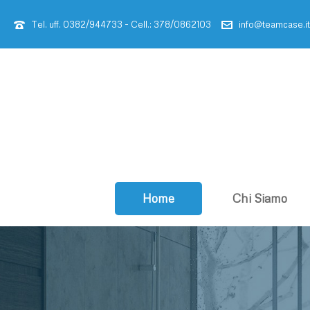
Tel. uff. 0382/944733 - Cell.: 378/0862103
info@teamcase.it
Home
Chi Siamo