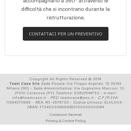
accompagnarlo a 360° attraverso le
difficoltà che si incontrano durante la
ristrutturazione.
CONTATTACI PER UN PREVENTIVO
Copyright All Rights Reserved © 2019
Team Case Srls
Sede Fiscale:
Via Filippo Argelati, 10 20143
Milano (MI) -
Sede Amministrativa:
Via Guglielmo Marconi, 13
27010 Ceranova (PV)
Telefono:
0382/944733 -
e-mail:
info@teamcase.it -
PEC:
teamcase@pec.it -
C.F./P.IVA:
11094070965 -
REA:
MI–2579730 -
Codice Univoco:
ELHLSO4 -
IBAN:
IT34D0306956290100000002184
Condizioni Generali
Privacy & Cookie Policy