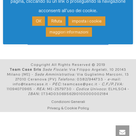
pagina, cliccando su un link o proseguendo la navigazione
Realizziamo soluzioni con la formula “Chiavi in
acconsenti all’uso dei cookie.
Mano”, con impianti curati in ogni sua parte, dal
contatore alle singole utenze sanitarie.
OK
Rifiuta
imposta i cookie
maggiori informazioni
Guarda la gallery dei lavori eseguiti
Copyright All Rights Reserved © 2019
Team Case Srls
Sede Fiscale:
Via Filippo Argelati, 10 20143
Milano (MI) -
Sede Amministrativa:
Via Guglielmo Marconi, 13
27010 Ceranova (PV)
Telefono:
0382/944733 -
e-mail:
info@teamcase.it -
PEC:
teamcase@pec.it -
C.F./P.IVA:
11094070965 -
REA:
MI–2579730 -
Codice Univoco:
ELHLSO4 -
IBAN:
IT34D0306956290100000002184
Condizioni Generali
Privacy & Cookie Policy