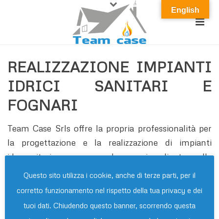
English
REALIZZAZIONE IMPIANTI
IDRICI SANITARI E
FOGNARI
Team Case Srls offre la propria professionalità per
la progettazione e la realizzazione di impianti
idrosanitari,accompagnando ogni cliente alla
realizzazione dell’impianto idrosanitario da mettere
Questo sito utilizza i cookie, anche di terze parti, per il
al servizio della sua proprietà, sia essa di uso civile o
corretto funzionamento nel rispetto della tua privacy e dei
di uso terziario.
tuoi dati. Chiudendo questo banner, scorrendo questa